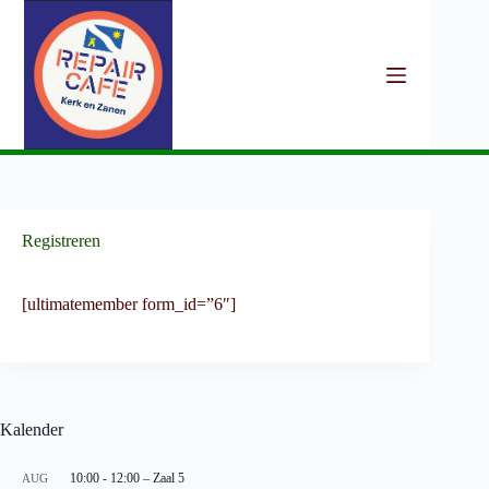
Ga
naar
de
inhoud
Registreren
[ultimatemember form_id=”6″]
Kalender
10:00
-
12:00
– Zaal 5
AUG