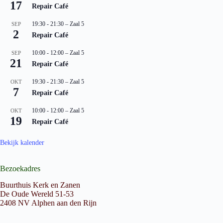
17
Repair Café
19:30
-
21:30
– Zaal 5
SEP
2
Repair Café
10:00
-
12:00
– Zaal 5
SEP
21
Repair Café
19:30
-
21:30
– Zaal 5
OKT
7
Repair Café
10:00
-
12:00
– Zaal 5
OKT
19
Repair Café
Bekijk kalender
Bezoekadres
Buurthuis Kerk en Zanen
De Oude Wereld 51-53
2408 NV Alphen aan den Rijn