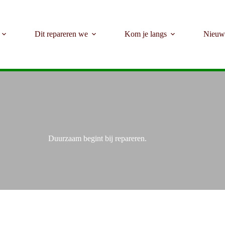
Dit repareren we
Kom je langs
Nieuw
Welkom bij het Repair Café Kerk en Zanen
Duurzaam begint bij repareren.