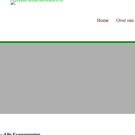
Ga
naar
de
inhoud
Home
Over ons
« Alle Evenementen