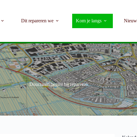
Dit repareren we
Kom je langs
Nieuw
Welkom bij het Repair Café Kerk en Zanen
Duurzaam begint bij repareren.