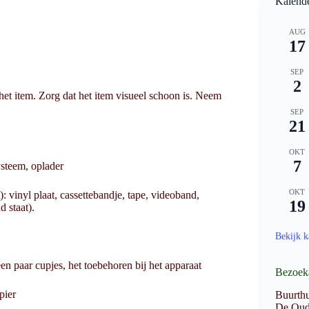
Kalend
AUG
17
SEP
2
het item. Zorg dat het item visueel schoon is. Neem
SEP
21
OKT
7
steem, oplader
OKT
): vinyl plaat, cassettebandje, tape, videoband,
19
 staat).
Bekijk k
een paar cupjes, het toebehoren bij het apparaat
Bezoek
pier
Buurthu
De Oud