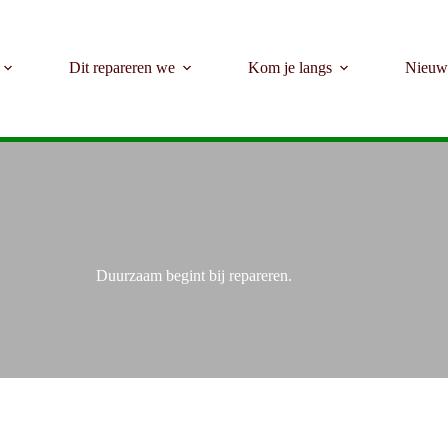
Dit repareren we
Kom je langs
Nieuw
Welkom bij het Repair Café Kerk en Zanen
Duurzaam begint bij repareren.