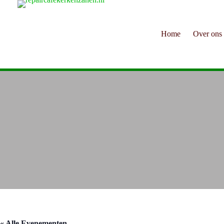
Ga
naar
de
inhoud
Home
Over ons
« Alle Evenementen