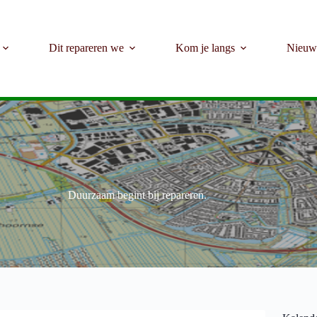
Dit repareren we
Kom je langs
Nieuw
Welkom bij het Repair Café Kerk en Zanen
Duurzaam begint bij repareren.