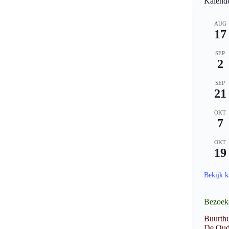
Kalend
AUG
17
SEP
2
SEP
21
OKT
7
OKT
19
Bekijk k
Bezoek
Buurthu
De Oud