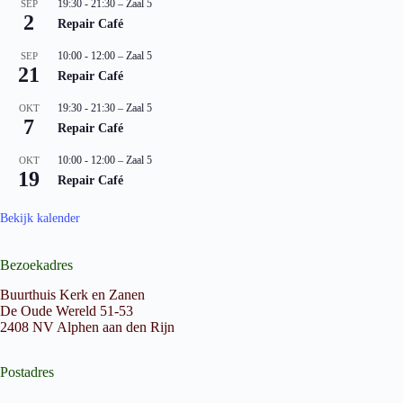
19:30
-
21:30
– Zaal 5
SEP
2
Repair Café
10:00
-
12:00
– Zaal 5
SEP
21
Repair Café
19:30
-
21:30
– Zaal 5
OKT
7
Repair Café
10:00
-
12:00
– Zaal 5
OKT
19
Repair Café
Bekijk kalender
Bezoekadres
Buurthuis Kerk en Zanen
De Oude Wereld 51-53
2408 NV Alphen aan den Rijn
Postadres