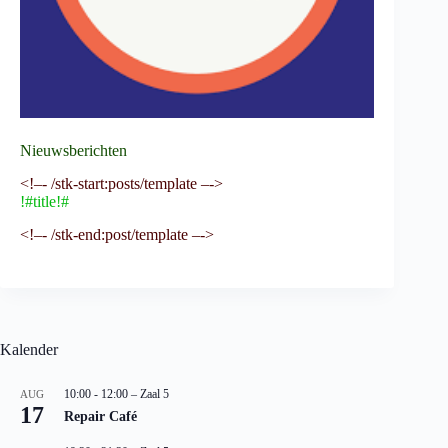
Nieuwsberichten
<!–- /stk-start:posts/template –->
!#title!#
<!–- /stk-end:post/template –->
Kalender
10:00
-
12:00
– Zaal 5
AUG
17
Repair Café