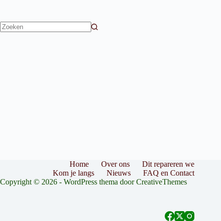
Geen
resultaten
Home
Over ons
Dit repareren we
Kom je langs
Nieuws
FAQ en Contact
Copyright © 2026 - WordPress thema door
CreativeThemes